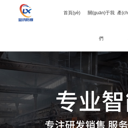
首頁(yè)
關(guān)于我
產(c
們